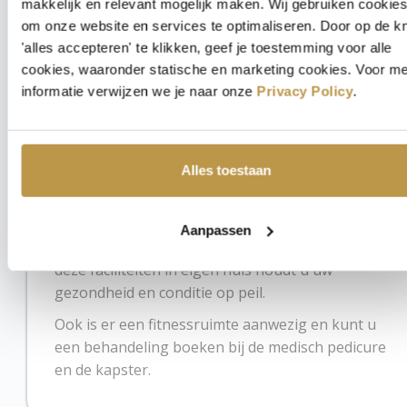
makkelijk en relevant mogelijk maken. Wij gebruiken cookie
om onze website en services te optimaliseren. Door op de k
'alles accepteren' te klikken, geef je toestemming voor alle
cookies, waaronder statische en marketing cookies. Voor m
informatie verwijzen we je naar onze
Privacy Policy
.
Wellness en sport
Alles toestaan
Kerckebosch Appartementen beschikt over een
verwarmd zwembad, sauna, fitnessruimte en
tennisbaan. Deze luxe is zonder extra kosten en
Aanpassen
onbeperkt beschikbaar voor de bewoners. Met
deze faciliteiten in eigen huis houdt u uw
gezondheid en conditie op peil.
Ook is er een fitnessruimte aanwezig en kunt u
een behandeling boeken bij de medisch pedicure
en de kapster.