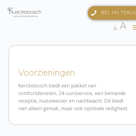
BEL MIJ TERU
A
A
Ho
Foto
Voorziening
Voorzieningen
Appartement
Kerckebosch biedt een pakket van
Plattegrond
comfortdiensten, 24-uursservice, een bemande
receptie, huismeester en nachtwacht. Dit biedt
Activiteit
niet alleen gemak, maar ook optimale veiligheid.
Conta